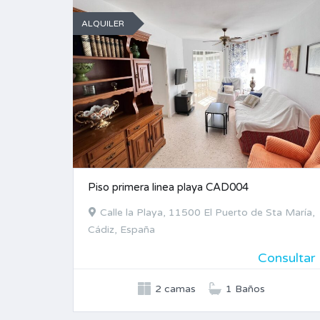
ALQUILER
Piso primera linea playa CAD004
Calle la Playa, 11500 El Puerto de Sta María,
Cádiz, España
Consultar
2 camas
1 Baños