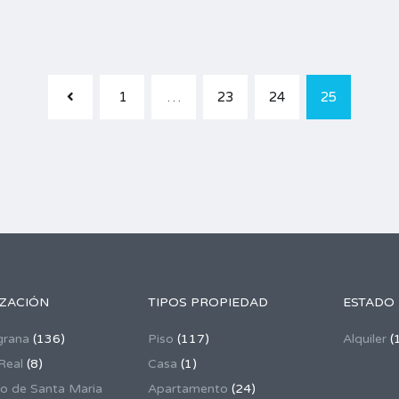
1
…
23
24
25
IZACIÓN
TIPOS PROPIEDAD
ESTADO
grana
(136)
Piso
(117)
Alquiler
(
Real
(8)
Casa
(1)
to de Santa Maria
Apartamento
(24)