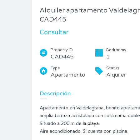
Type
Alquiler apartamento Valdelag
Piso
CAD445
Consultar
Property ID
Bedrooms
CAD445
1
Type
Status
Apartamento
Alquiler
Descripción
Apartamento en Valdelagrana, bonito apartamen
amplia terraza acristalada con sofá cama doble.
Situado a 200 m de
la playa
.
Aire acondicionado. Si cuenta con piscina.