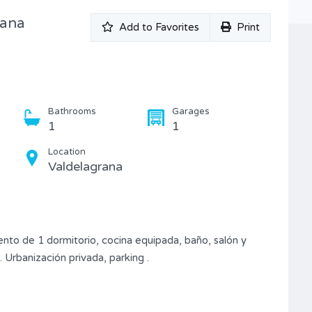
Type
rana
Piso
Add to Favorites
Print
Bathrooms
Garages
1
1
Location
Valdelagrana
to de 1 dormitorio, cocina equipada, baño, salón y
 Urbanización privada, parking .