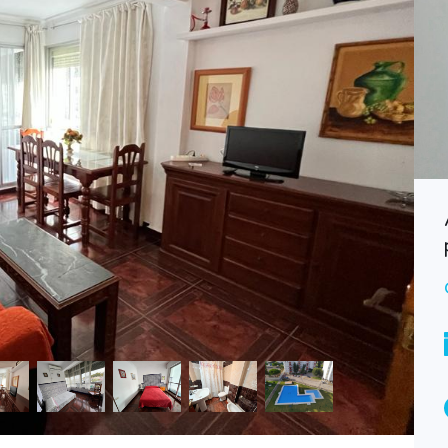
Alquiler piso con vistas al mar
CAD080
Consultar
ALQUILER
Bedrooms
Bathrooms
2
1
Garages
1