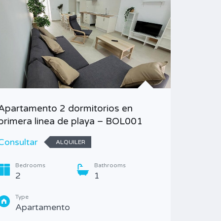
Apartamento 2 dormitorios en
primera linea de playa – BOL001
Alquile
Consultar
ALQUILER
Consult
Bedrooms
Bathrooms
Bedr
2
1
2
Type
Garag
Apartamento
1