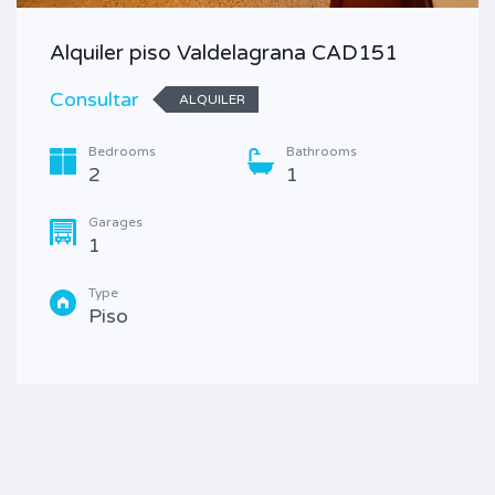
Alquiler piso Valdelagrana CAD151
Consultar
ALQUILER
Bedrooms
Bathrooms
2
1
Garages
1
Type
Piso