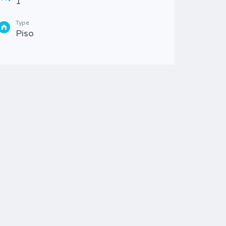
1
Piso
Type
Piso