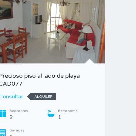
Alquile
Precioso piso al lado de playa
Consult
CAD077
Bedr
Consultar
ALQUILER
2
Bedrooms
Bathrooms
Garag
2
1
1
Garages
Type