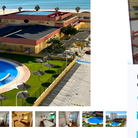
CAD021 Alquiler piso Valdelagrana,
primera linea de playa
Consultar
ALQUILER
Type
Piso