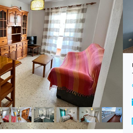
Alquiler piso Valdelagrana CAD154
Consultar
ALQUILER
Bedrooms
Bathrooms
2
1
Garages
1
Type