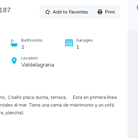
Piso
D187
Add to Favorites
Print
Bathrooms
Garages
1
1
Location
Valdelagrana
io, 1 baño placa ducha, terraza,… Está en primera línea
frontales al mar. Tiene una cama de matrimonio y un sofá.
a, plancha).