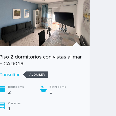
Piso 2 dormitorios con vistas al mar
Alquile
– CAD019
Consult
Consultar
ALQUILER
Bedr
3
Bedrooms
Bathrooms
2
1
Garag
1
Garages
1
Type