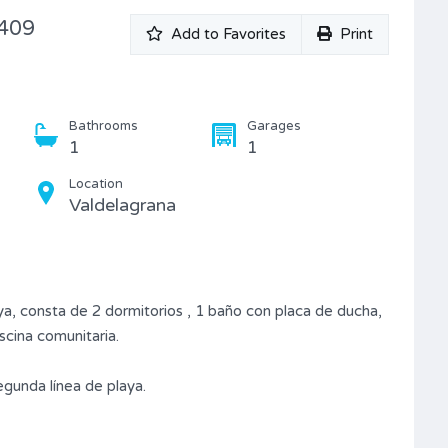
D409
Add to Favorites
Print
Bathrooms
Garages
1
1
Location
Valdelagrana
ya, consta de 2 dormitorios , 1 baño con placa de ducha,
scina comunitaria.
egunda línea de playa.