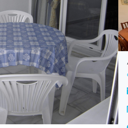
Alquiler piso Valdelagrana CAD049
Consultar
ALQUILER
Bedrooms
Bathrooms
3
2
Garages
1