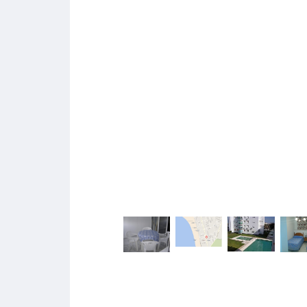
Type
Piso