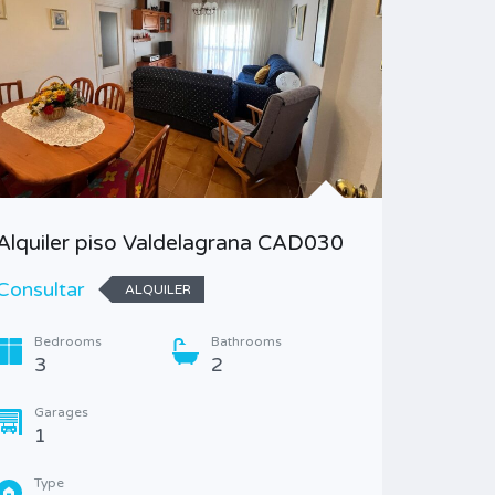
Alquiler piso Valdelagrana CAD030
Alquiler
CAD56
Consultar
ALQUILER
Consult
Bedrooms
Bathrooms
3
2
Bedr
3
Garages
1
Garag
1
Type