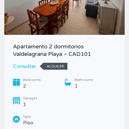
Apartamento 2 dormitorios
Valdelagrana Playa – CAD101
Consultar
ALQUILER
Bedrooms
Bathrooms
2
1
Garages
1
Type
Piso