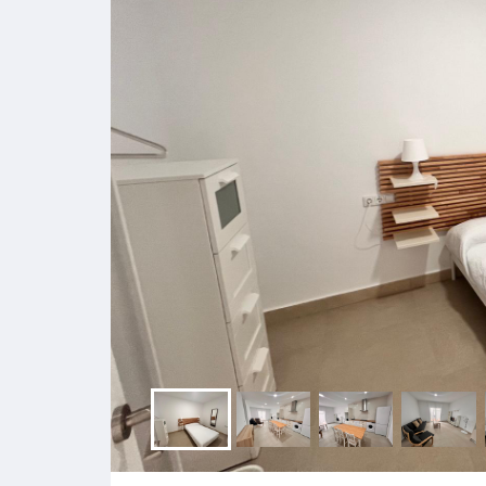
CAD039
Alquiler piso Valdelagrana CAD089
Consultar
ALQUILER
Bedrooms
Bathrooms
3
2
Garages
1