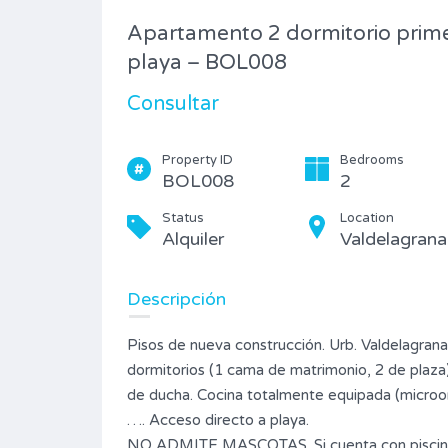
Type
Apartamento 2 dormitorio prime
Piso
playa – BOL008
Consultar
Property ID
Bedrooms
BOL008
2
Status
Location
Alquiler
Valdelagrana
Descripción
Pisos de nueva construcción. Urb. Valdelagrana,
dormitorios (1 cama de matrimonio, 2 de plaza
de ducha. Cocina totalmente equipada (microond
…. Acceso directo a playa.
NO ADMITE MASCOTAS. Si cuenta con piscina,