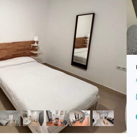
Alquiler piso Valdelagrana CAD139
Consultar
ALQUILER
Bedrooms
Bathrooms
2
1
Garages
1