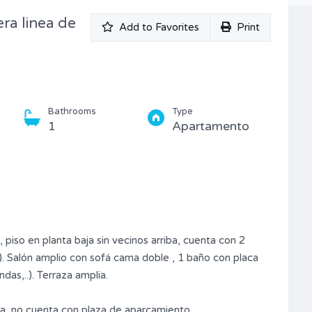
Type
ra linea de
Piso
Add to Favorites
Print
Bathrooms
Type
1
Apartamento
 piso en planta baja sin vecinos arriba, cuenta con 2
). Salón amplio con sofá cama doble , 1 baño con placa
as,..). Terraza amplia.
 no cuenta con plaza de aparcamiento.