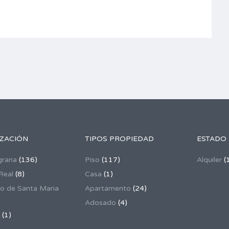
IZACIÓN
TIPOS PROPIEDAD
ESTADO
grana
(136)
Piso
(117)
Alquiler
(
Real
(8)
Casa
(1)
to de Santa Maria
Apartamento
(24)
Adosado
(4)
(1)