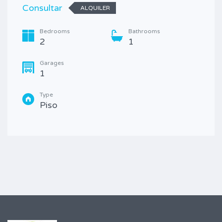
Consultar
ALQUILER
Bedrooms
Bathrooms
2
1
Garages
1
Type
Piso