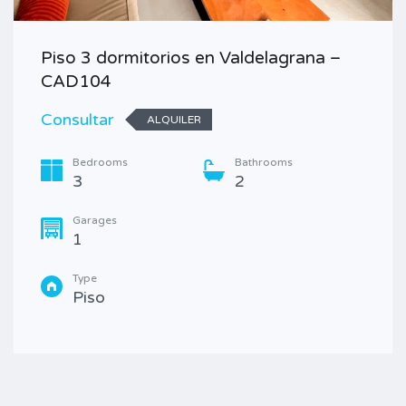
Piso 3 dormitorios en Valdelagrana –
CAD104
Consultar
ALQUILER
Bedrooms
Bathrooms
3
2
Garages
1
Type
Piso